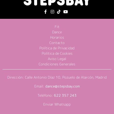
Fit
Dance
Horarios
Contacto
Política de Privacidad
Política de Cookies
Aviso Legal
Condiciones Generales
Dirección: Calle Antonio Díaz 10, Pozuelo de Alarcón, Madrid
Email:
dance@stepsbay.com
Teléfono:
622 357 243
Enviar Whatsapp